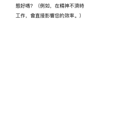
態好嗎？（例如，在精神不濟時
工作，會直接影響您的效率。）
目標是否清晰？
 我對於「完成」
的定義是否清楚？（或者說，團
隊對於目標是否有一致的共
識？）
完成任務後，
反思實際花費的時間
至
關重要。比預期花的時間更多還是更
少？為什麼？Metzler 強調，深入探
究「為什麼」對於未來如何做出更準
確的時間預估非常有幫助。