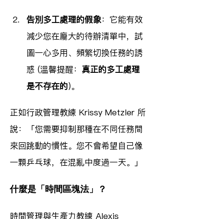
告別多工處理的假象
：它能有效
減少您在龐大的待辦清單中，試
圖一心多用、頻繁切換任務的誘
惑 (溫馨提醒：
真正的多工處理
是不存在的
)。
正如行政管理教練 Krissy Metzler 所
說：「您需要抑制那種在不同任務間
來回跳動的慣性。您不會希望自己像
一顆乒乓球，在混亂中度過一天。」
什麼是「時間區塊法」？
時間管理與生產力教練 Alexis 