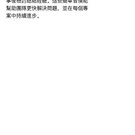
事後檢討總結經驗。這些簡單習慣能
幫助團隊更快解決問題，並在每個專
案中持續進步。
建立快速排除工作障礙的流程。設置
明確專用管道，讓團隊在卡關時能立
即獲得協助。明確定義何時及如何向
領導層升級問題——因為團隊清除障
礙的速度越快，所有人就能越快繼續
推進。
將專案拆分為明確里程碑以保持正軌
並快速調整。為每個階段設定具體截
止日，並每兩週檢視進度。定期檢查
點能幫助團隊保持動能，並在發現哪
些方法有效（哪些無效）時立即調整
方向。