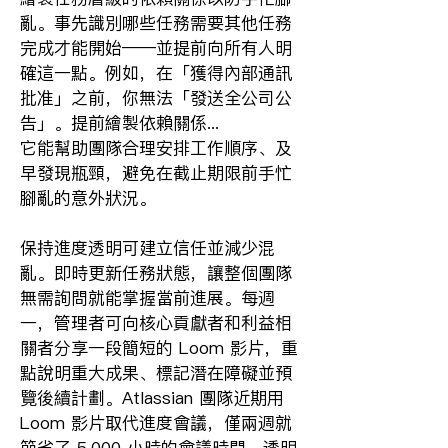
亂。事先識別哪些任務需要其他任務
完成才能開始——並提前向所有人明
確這一點。例如，在「獲得內部通訊
批准」之前，你無法「發送全公司公
告」。提前繪製依賴關係...
它能幫助團隊合理安排工作順序、及
早發現瓶頸，避免在截止期限前手忙
腳亂的意外狀況。
保持進度透明可建立信任並減少混
亂。即時更新任務狀態，讓整個團隊
無需詢問就能掌握當前進展。每週
一，管理者可向核心貢獻者和利益相
關者分享一段簡短的 Loom 影片，重
點說明重大成果、標記潛在障礙並預
覽後續計劃。Atlassian 團隊近期用 
Loom 影片取代進度會議，僅兩週就